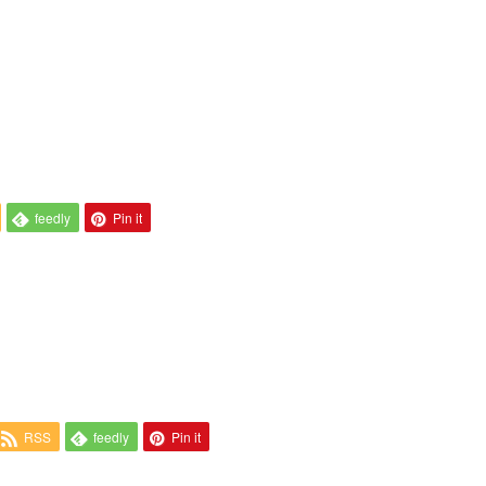
feedly
Pin it
RSS
feedly
Pin it