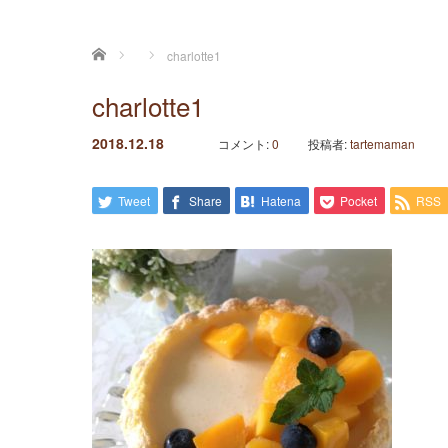
ホーム
charlotte1
charlotte1
2018.12.18
コメント:
0
投稿者:
tartemaman
Tweet
Share
Hatena
Pocket
RSS