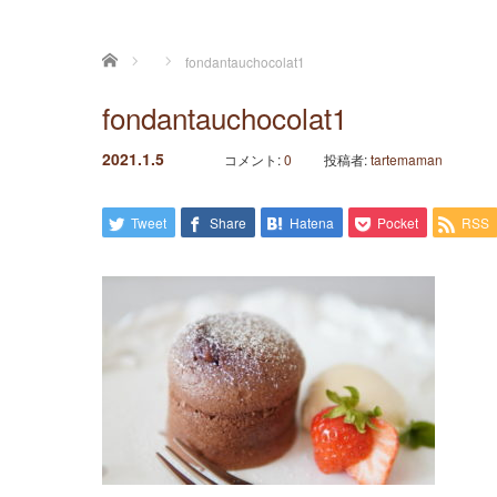
ホーム
fondantauchocolat1
fondantauchocolat1
2021.1.5
コメント:
0
投稿者:
tartemaman
Tweet
Share
Hatena
Pocket
RSS