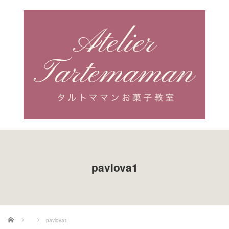
pavlova1
ホーム
pavlova1