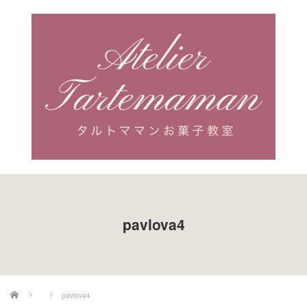
pavlova4
ホーム
pavlova4