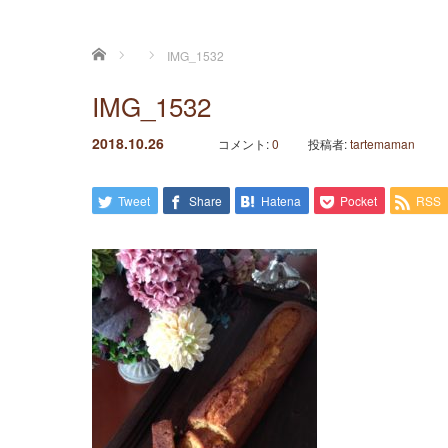
ホーム
IMG_1532
IMG_1532
2018.10.26
コメント:
0
投稿者:
tartemaman
Tweet
Share
Hatena
Pocket
RSS