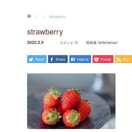
ホーム
strawberry
strawberry
2022.3.5
コメント:
0
投稿者:
tartemaman
Tweet
Share
Hatena
Pocket
RSS