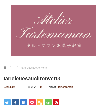
ホーム
tartelettesaucitronvert3
tartelettesaucitronvert3
2021.6.27
コメント:
0
投稿者:
tartemaman