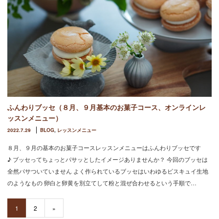
ふんわりブッセ（８月、９月基本のお菓子コース、オンラインレ
ッスンメニュー）
2022.7.29
BLOG
,
レッスンメニュー
８月、９月の基本のお菓子コースレッスンメニューはふんわりブッセです
♪ ブッセってちょっとパサッとしたイメージありませんか？ 今回のブッセは
全然パサついていません よく作られているブッセはいわゆるビスキュイ生地
のようなもの 卵白と卵黄を別立てして粉と混ぜ合わせるという手順で…
1
2
»