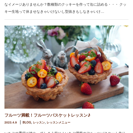
なイメージありませんか？数種類のクッキーを作って缶に詰める・・・ クッ
キー生地って休ませなきゃいけないし型抜きもしなきゃいけ…
フルーツ満載！フルーツバスケットレッスン♪
2023.4.9
BLOG
,
レッスン
,
レッスンメニュー
いちごの季節が終わってしまう前に！いちご満載のフルーツバスケット作り