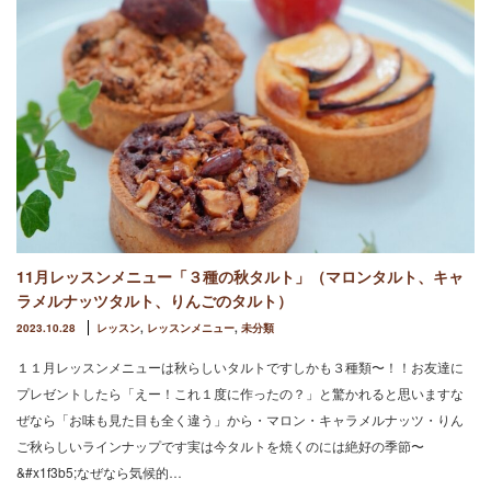
11月レッスンメニュー「３種の秋タルト」（マロンタルト、キャ
ラメルナッツタルト、りんごのタルト）
2023.10.28
レッスン
,
レッスンメニュー
,
未分類
１１月レッスンメニューは秋らしいタルトですしかも３種類〜！！お友達に
プレゼントしたら「えー！これ１度に作ったの？」と驚かれると思いますな
ぜなら「お味も見た目も全く違う」から・マロン・キャラメルナッツ・りん
ご秋らしいラインナップです実は今タルトを焼くのには絶好の季節〜
&#x1f3b5;なぜなら気候的…