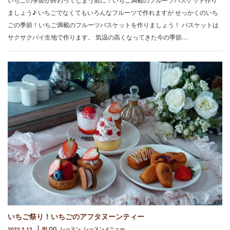
ましょう♪ いちごでなくてもいろんなフルーツで作れますが せっかくのいち
ごの季節！いちご満載のフルーツバスケットを作りましょう！ バスケットは
サクサクパイ生地で作ります。 気温の高くなってきた今の季節…
いちご祭り！いちごのアフタヌーンティー
2023.3.12
BLOG
,
レッスン
,
レッスンメニュー