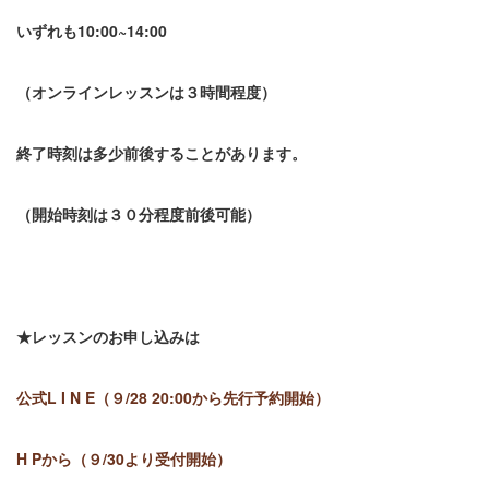
いずれも
10:00~14
:0
0
（オンラインレッスンは３時間程度）
終了時刻は多少前後することがあります。
（開始時刻は３０分程度前後可能）
★
レッスンのお申し込みは
公式
L I N E
（
９/28 20:00
から先行予約開始）
H P
から（
９/30
より
受付開始）