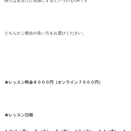
どちらかご都合の良い方をお選びください。
★
レッスン料金８０００円（オンライン７０００円）
★
レッスン日程
１０/４
（月）
、５（火）、
８
（金）、
1２
（火）、１４（木）、
１